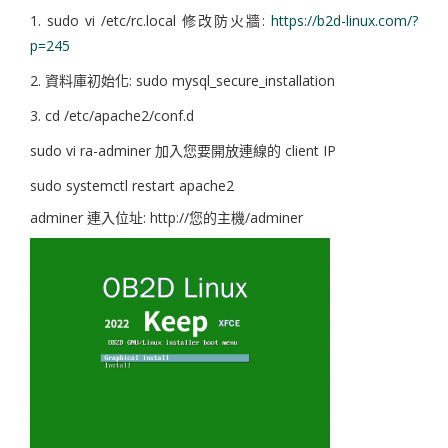
1. sudo vi /etc/rc.local 修改防火牆:
https://b2d-linux.com/?
p=245
2. 資料庫初始化: sudo mysql_secure_installation
3. cd /etc/apache2/conf.d
sudo vi ra-adminer 加入您要開放連線的 client IP
sudo systemctl restart apache2
adminer 連入位址: http://您的主機/
adminer