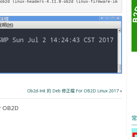
ob2d linux-headers-4.11.8-ob2d linux-firmware-im
Ob2d-Init 的 Deb 修正檔 For OB2D Linux 2017
»
or OB2D
常