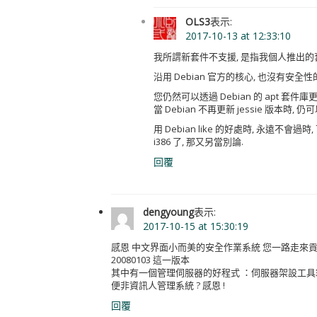
OLS3
表示:
2017-10-13 at 12:33:10
我所謂新套件不支援, 是指我個人推出的套件
沿用 Debian 官方的核心, 也沒有安全性
您仍然可以透過 Debian 的 apt 套件
當 Debian 不再更新 jessie 版本時, 仍
用 Debian like 的好處時, 永遠不會過時, 
i386 了, 那又另當別論.
回覆
dengyoung
表示:
2017-10-15 at 15:30:19
感恩 中文界面小而美的安全作業系統 您一路走來貢獻良
20080103 這一版本
其中有一個管理伺服器的好程式 ：伺服器架設工具箱 （kd
便非資訊人管理系統 ? 感恩 !
回覆