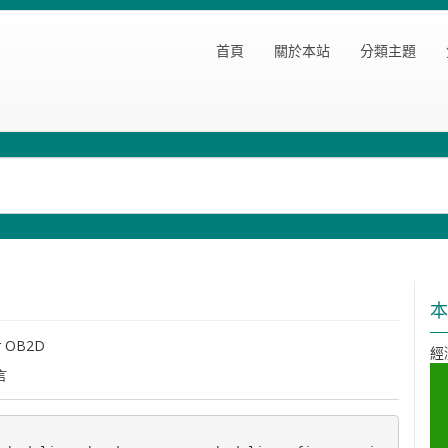
首頁
關於本站
分類主題
本
or OB2D
經
言