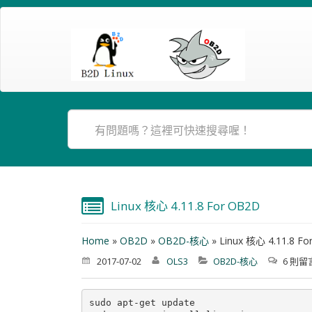
Linux 核心 4.11.8 For OB2D
Home
»
OB2D
»
OB2D-核心
»
Linux 核心 4.11.8 F
2017-07-02
OLS3
OB2D-核心
6 則留
sudo apt-get update
