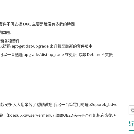
不再支援 i386, 主要是我沒有多餘的時間.
的問題.
庫更新各種套件.
可以透過 apt-get dist-upgrade 來升級至較新的套件版本.
可以一直透過 upgrade/dist-upgrade 來更新, 除非 Debian 不支援
多 大大您辛苦了 想請教您 我另一台筆電用的是b2dpurekgbdvd
esu Xkawservermenu) ,請問OB2D未來是否可能把它恢復,方
近