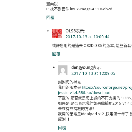
畫面說:
E: 找不到套件 linux-image-4.11.8-ob2d
回覆
OLS3
表示:
2017-10-13 at 10:00:44
或許您用的是過去 OB2D i386 的版本, 這些新套
回覆
dengyoung
表示:
2017-10-13 at 12:09:05
謝謝您的補充
我用的版本是
https://sourceforge.net/pr
jessie-v1.4.i386.iso/download
下載的 是否就是您上述的不再支援的 ” i386 版
如果是,是否表示我們如果繼續用2016_v1.
未來有無補救的方法?
我用的筆電是idealpad s12 ,快用滿十
感謝 ！
回覆