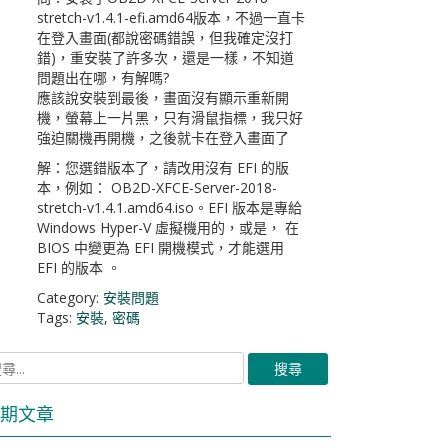
stretch-v1.4.1-efi.amd64版本，不過一直卡
在登入畫面(都說密碼錯誤，但我確定沒打
錯)，重安裝了許多次，還是一樣，不知道
問題出在哪，有解嗎?
應該說安裝到最後，畫面沒有顯示重新開
機，螢幕上一片黑，只有滑鼠指標，我只好
強迫關機再開機，之後就卡在登入畫面了
解：您選錯版本了，請改用沒有 EFI 的版
本，例如： OB2D-XFCE-Server-2018-
stretch-v1.4.1.amd64.iso。EFI 版本是專給
Windows Hyper-V 虛擬機用的，或是， 在
BIOS 中變更為 EFI 開機模式，才能選用
EFI 的版本 。
Category:
安裝問題
Tags:
安裝
,
密碼
期文章