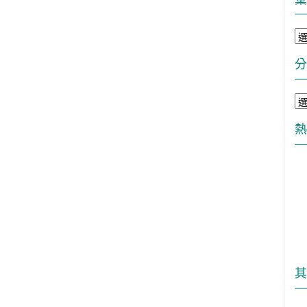
彙
整
分
分
類
熱
其