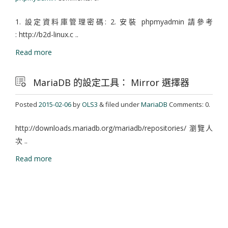
1. 設定資料庫管理密碼: 2. 安裝 phpmyadmin 請參考
: http://b2d-linux.c ..
Read more
MariaDB 的設定工具： Mirror 選擇器
Posted
2015-02-06
by
OLS3
& filed under
MariaDB
Comments: 0.
http://downloads.mariadb.org/mariadb/repositories/ 瀏覽人
次 ..
Read more