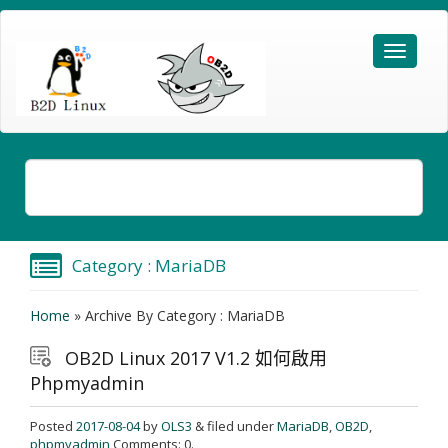
Category : MariaDB
Home
»
Archive By Category : MariaDB
OB2D Linux 2017 V1.2 如何啟用
Phpmyadmin
Posted
2017-08-04
by
OLS3
& filed under
MariaDB
,
OB2D
,
phpmyadmin
Comments: 0.