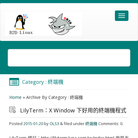
Category : 終端機
Home
»
Archive By Category : 終端機
LilyTerm：X Window 下好用的終端機程式
Posted
2015-01-20
by
OLS3
& filed under
終端機
Comments: 0.
LilyTerm 網站：http://lilyterm.luna.com.tw/index.html 安裝方