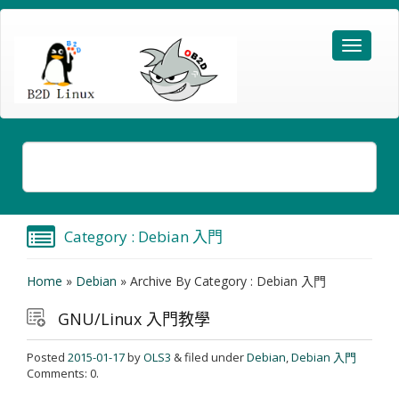
Category : Debian 入門
Home
»
Debian
»
Archive By Category : Debian 入門
GNU/Linux 入門教學
Posted
2015-01-17
by
OLS3
& filed under
Debian
,
Debian 入門
Comments: 0.