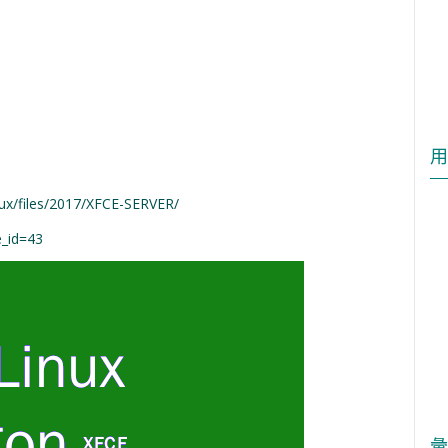
用
nux/files/2017/XFCE-SERVER/
e_id=43
彙