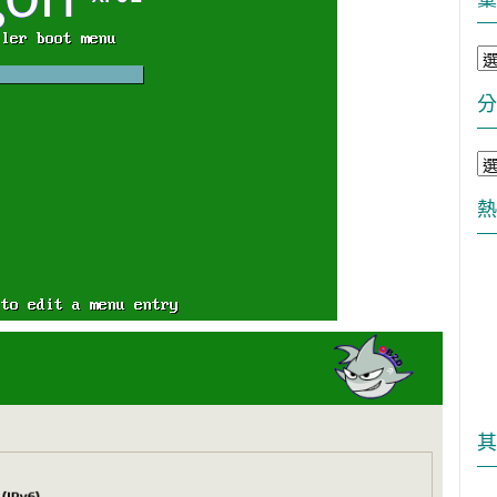
彙
整
分
分
類
熱
其