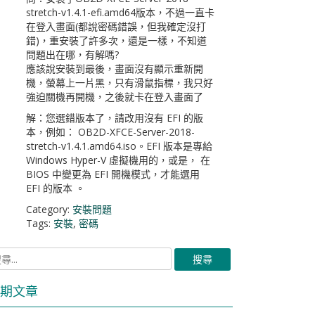
stretch-v1.4.1-efi.amd64版本，不過一直卡
在登入畫面(都說密碼錯誤，但我確定沒打
錯)，重安裝了許多次，還是一樣，不知道
問題出在哪，有解嗎?
應該說安裝到最後，畫面沒有顯示重新開
機，螢幕上一片黑，只有滑鼠指標，我只好
強迫關機再開機，之後就卡在登入畫面了
解：您選錯版本了，請改用沒有 EFI 的版
本，例如： OB2D-XFCE-Server-2018-
stretch-v1.4.1.amd64.iso。EFI 版本是專給
Windows Hyper-V 虛擬機用的，或是， 在
BIOS 中變更為 EFI 開機模式，才能選用
EFI 的版本 。
Category:
安裝問題
Tags:
安裝
,
密碼
期文章