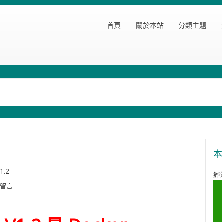
首頁
關於本站
分類主題
本
1.2
經
則留言