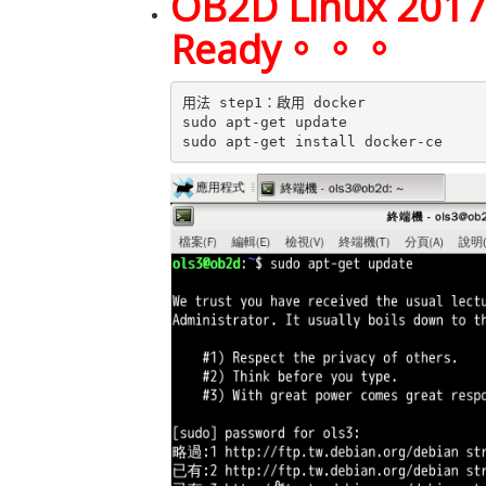
OB2D Linux 2017
Ready。。。
用法 step1：啟用 docker

sudo apt-get update
