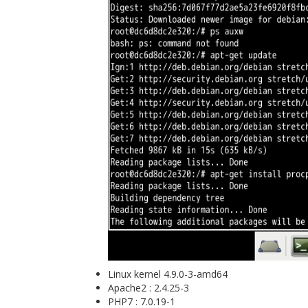
Linux kernel 4.9.0-3-amd64
Apache2 : 2.4.25-3
PHP7 : 7.0.19-1