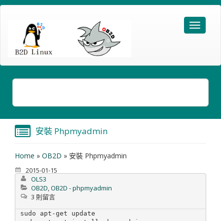
安裝 Phpmyadmin
Home
»
OB2D
»
安裝 Phpmyadmin
2015-01-15
OLS3
OB2D
,
OB2D - phpmyadmin
3 則留言
sudo apt-get update
