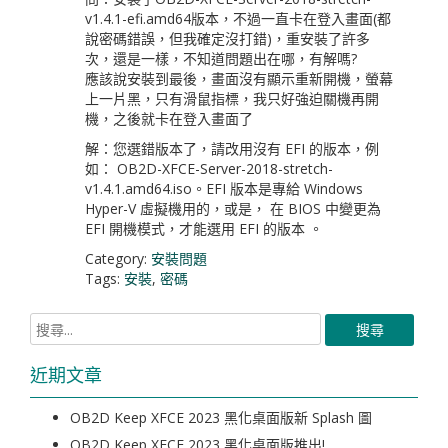
v1.4.1-efi.amd64版本，不過一直卡在登入畫面(都
說密碼錯誤，但我確定沒打錯)，重安裝了許多
次，還是一樣，不知道問題出在哪，有解嗎?
應該說安裝到最後，畫面沒有顯示重新開機，螢幕
上一片黑，只有滑鼠指標，我只好強迫關機再開
機，之後就卡在登入畫面了
解：您選錯版本了，請改用沒有 EFI 的版本，例
如： OB2D-XFCE-Server-2018-stretch-
v1.4.1.amd64.iso。EFI 版本是專給 Windows
Hyper-V 虛擬機用的，或是， 在 BIOS 中變更為
EFI 開機模式，才能選用 EFI 的版本 。
Category:
安裝問題
Tags:
安裝
,
密碼
近期文章
OB2D Keep XFCE 2023 黑化桌面版新 Splash 圖
OB2D Keep XFCE 2023 黑化桌面版推出!