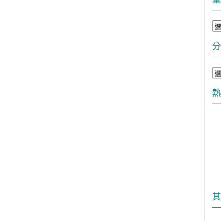
彙
整
分
分
類
熱
其