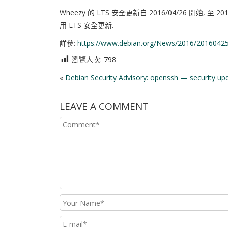
Wheezy 的 LTS 安全更新自 2016/04/26 開始, 至 2
用 LTS 安全更新.
詳參:
https://www.debian.org/News/2016/2016042
瀏覽人次:
798
«
Debian Security Advisory: openssh — security up
LEAVE A COMMENT