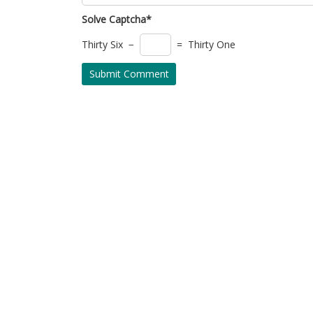
Solve Captcha*
Thirty Six −
= Thirty One