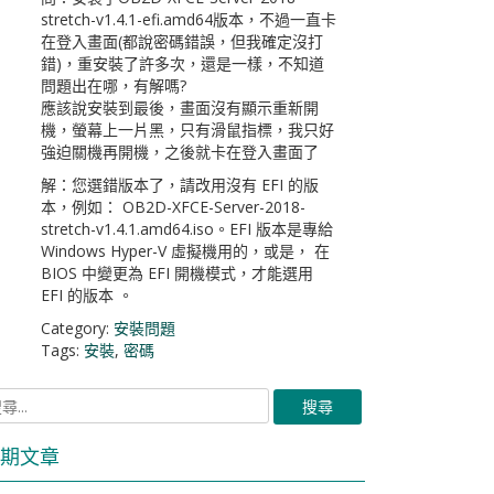
stretch-v1.4.1-efi.amd64版本，不過一直卡
在登入畫面(都說密碼錯誤，但我確定沒打
錯)，重安裝了許多次，還是一樣，不知道
問題出在哪，有解嗎?
應該說安裝到最後，畫面沒有顯示重新開
機，螢幕上一片黑，只有滑鼠指標，我只好
強迫關機再開機，之後就卡在登入畫面了
解：您選錯版本了，請改用沒有 EFI 的版
本，例如： OB2D-XFCE-Server-2018-
stretch-v1.4.1.amd64.iso。EFI 版本是專給
Windows Hyper-V 虛擬機用的，或是， 在
BIOS 中變更為 EFI 開機模式，才能選用
EFI 的版本 。
Category:
安裝問題
Tags:
安裝
,
密碼
期文章