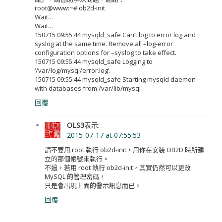
root@www:~# ob2d-init
Wait…
Wait…
150715 09:55:44 mysqld_safe Can’t log to error log and
syslog at the same time. Remove all –log-error
configuration options for –syslog to take effect.
150715 09:55:44 mysqld_safe Logging to
‘/var/log/mysql/error.log’.
150715 09:55:44 mysqld_safe Starting mysqld daemon
with databases from /var/lib/mysql
回覆
OLS3
表示:
2015-07-17 at 07:55:53
請不要用 root 執行 ob2d-init，用你在安裝 OB2D 時所建
立的那個帳號來執行。
不過，若用 root 執行 ob2d-init，其實仍然可以更改
MySQL 的管理密碼，
只是會出現上面的警示訊息而已。
回覆