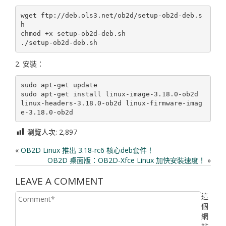
wget ftp://deb.ols3.net/ob2d/setup-ob2d-deb.s
h

chmod +x setup-ob2d-deb.sh

2. 安裝：
sudo apt-get update

sudo apt-get install linux-image-3.18.0-ob2d 
linux-headers-3.18.0-ob2d linux-firmware-imag
瀏覽人次:
2,897
«
OB2D Linux 推出 3.18-rc6 核心deb套件！
OB2D 桌面版：OB2D-Xfce Linux 加快安裝速度！
»
LEAVE A COMMENT
這
個
網