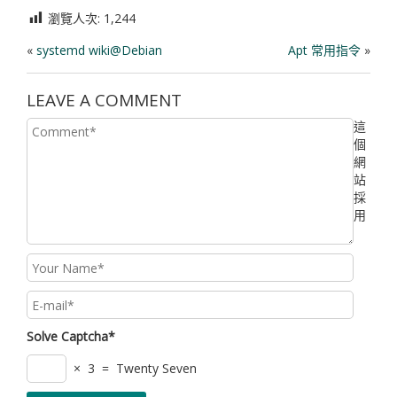
瀏覽人次:
1,244
«
systemd wiki@Debian
Apt 常用指令
»
LEAVE A COMMENT
這
個
網
站
採
用
Solve Captcha*
× 3 = Twenty Seven