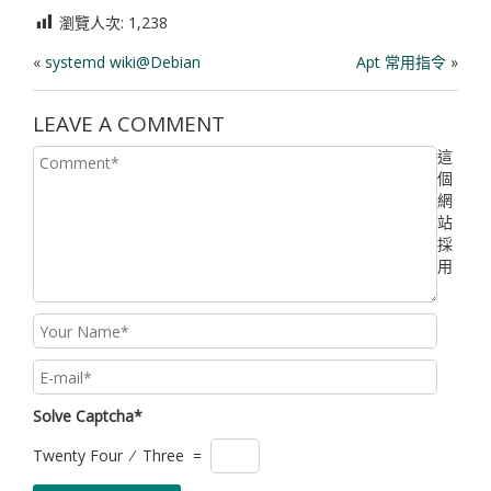
瀏覽人次:
1,238
«
systemd wiki@Debian
Apt 常用指令
»
LEAVE A COMMENT
這
個
網
站
採
用
Solve Captcha*
Twenty Four ⁄ Three =