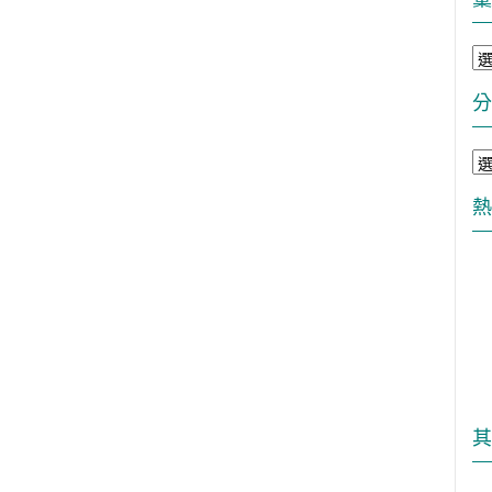
彙
整
分
分
類
熱
其