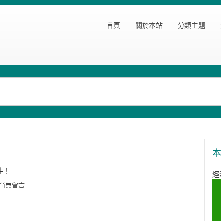
首頁
關於本站
分類主題
！
本
套件！
經
尚無留言