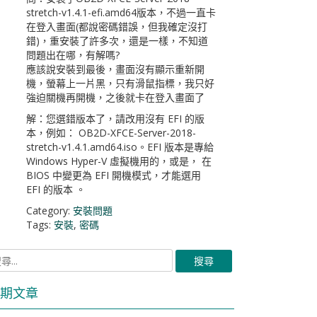
stretch-v1.4.1-efi.amd64版本，不過一直卡
在登入畫面(都說密碼錯誤，但我確定沒打
錯)，重安裝了許多次，還是一樣，不知道
問題出在哪，有解嗎?
應該說安裝到最後，畫面沒有顯示重新開
機，螢幕上一片黑，只有滑鼠指標，我只好
強迫關機再開機，之後就卡在登入畫面了
解：您選錯版本了，請改用沒有 EFI 的版
本，例如： OB2D-XFCE-Server-2018-
stretch-v1.4.1.amd64.iso。EFI 版本是專給
Windows Hyper-V 虛擬機用的，或是， 在
BIOS 中變更為 EFI 開機模式，才能選用
EFI 的版本 。
Category:
安裝問題
Tags:
安裝
,
密碼
期文章