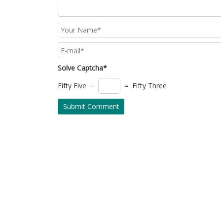
Solve Captcha*
Fifty Five −
= Fifty Three