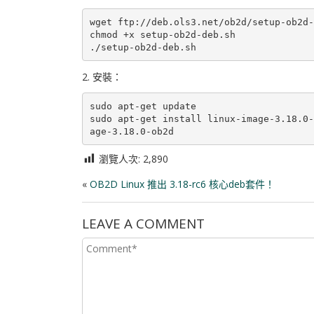
wget ftp://deb.ols3.net/ob2d/setup-ob2d-
chmod +x setup-ob2d-deb.sh

2. 安裝：
sudo apt-get update

sudo apt-get install linux-image-3.18.0-
瀏覽人次:
2,890
«
OB2D Linux 推出 3.18-rc6 核心deb套件！
LEAVE A COMMENT